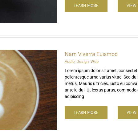
LEARN MORE
VIEW 
Nam Viverra Euismod
Audio
,
Design
,
Web
Lorem ipsum dolor sit amet, consectetu
pellentesque urna varius vitae. Sed dui
metus. Mauris ultricies, justo eu convall
ante id dui. Ut lectus purus, commodo e
adipiscing
LEARN MORE
VIEW 