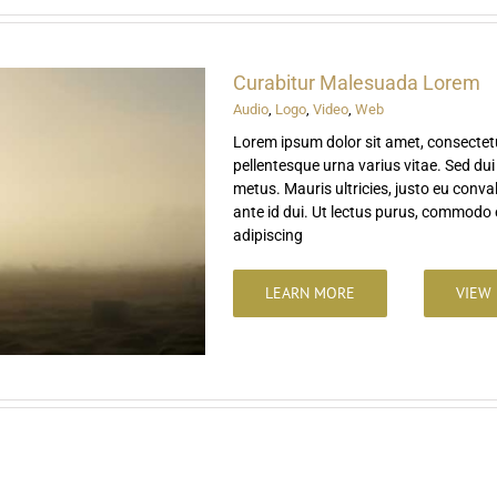
Curabitur Malesuada Lorem
Audio
,
Logo
,
Video
,
Web
Lorem ipsum dolor sit amet, consectetu
pellentesque urna varius vitae. Sed dui
metus. Mauris ultricies, justo eu convall
ante id dui. Ut lectus purus, commodo e
adipiscing
LEARN MORE
VIEW 